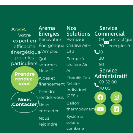
Arema
Nos
Service
Énergies
Solutions
Commercial
Votre
Rénovation
09
contact@a
Pompe à
expert en
Énergétique
chaleur Air –
70
energies.fr
efficacité
d’Ampleur
Eau
énergétique
10
pour les
30
Qui
Pompe à
particuliers.
50
sommes-
chaleur Air –
Service
Nous ?
Air
Prendre
Administratif
Aides et
Chauffe Eau
rendez-
09 52 00
vous
financement
Solaire
70 00
Individuel
Prendre
(CESI)
rendez-vous
Nous
Ballon
Contacter
Nous
thermodynamique
contacter
Système
Nous
solaire
rejoindre
combiné