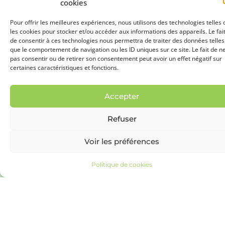
sèches.
Dans sa
cookies
version
Pour offrir les meilleures expériences, nous utilisons des technologies telles
hygroréglable, les
les cookies pour stocker et/ou accéder aux informations des appareils. Le fai
bouches
de consentir à ces technologies nous permettra de traiter des données telles
d’extraction
que le comportement de navigation ou les ID uniques sur ce site. Le fait de n
pas consentir ou de retirer son consentement peut avoir un effet négatif sur
s’ajustent en
certaines caractéristiques et fonctions.
fonction du taux
d’humidité de vos
Accepter
pièces. Plus
l’espace est
Refuser
humide, plus les
bouches s’ouvrent.
Voir les préférences
Politique de cookies