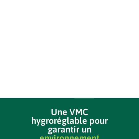
Une VMC
hygroréglable pour
garantir un
environnement